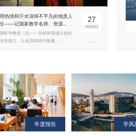
13
“炭”究筛选技术，守护“煤”好生态
让煤
05
——记全国矿物加工专家...
工专家
师聘任评价委员会13人
2023/09
“富煤、贫油、少气”的能源特点，造成
​ 
我国长期以煤炭为主的能源消...
万年的
年度报告
学风