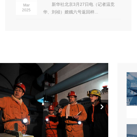
新华社北京3月27日电（记者温竞
Mar
2025
华、刘祯）嫦娥六号返回样...
13
11
科学研究委员会13人
学术道德委员会11人