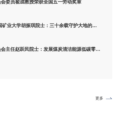
员会委员翟成教授荣获全国五一劳动奖章
中国矿业大学胡振琪院士：三十余载守护大地的…
员会主任赵跃民院士：发展煤炭清洁能源低碳零…
邀参加中组部高层次专家咨询服务活动“陇...
经济管
更多