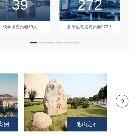
39
272
更加“清洁”——记全国矿物加
以德树人 以
13
、中国矿业大学教授...
秀研究生导师
校学术委员会39人
各单位教授委员会272人
2023/01
煤炭，远古太阳的精灵，闪耀着亿
张绍良教授
光辉，在中国乃至世界...
躬行践履，他
案例
他山之石