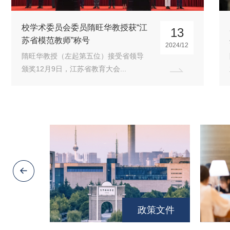
用热情和汗水演绎不平凡的地质人
27
生——记国家教学名师、资源...
教
2024/11
隋旺华教授（左一）在科研现场出色的
业务能力，让他深得同行敬佩；...
政策文件
术评价